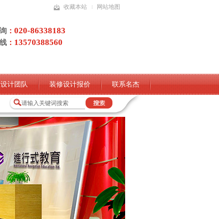
收藏本站
网站地图
020-86338183
询
：
13570388560
线
：
业设计团队
装修设计报价
联系名杰