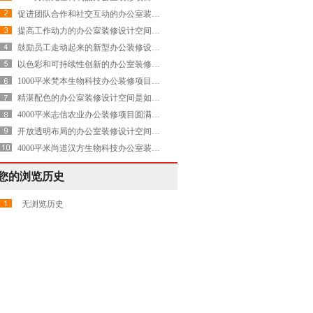
促进团队合作和社交互动的办公室装修设计空间是怎样的——Evolution
提高工作动力的办公室装修设计空间是怎样的——Avnet
鼓励员工走动起来的新型办公装修设计空间是怎样打造的——康稳
以色彩和可持续性创新的办公室装修设计空间是怎样打造的——Servier施维雅
1000平米梵本生物科技办公装修项目圆满交付
精湛配色的办公室装修设计空间是如何打造的——再生能源 Axpo Group
4000平米志信农业办公装修项目圆满交付
开放透明布局的办公室装修设计空间是怎样打造的——Emerson艾默生华沙总部
4000平米尚道汉方生物科技办公室装修设计空间圆满交付
您的浏览历史
无浏览历史