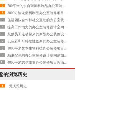
700平米的永自强塑料制品办公室装修项目圆满交付
3000方渝龙塑料制品办公室装修项目圆满交付
促进团队合作和社交互动的办公室装修设计空间是怎样的——Evolution
提高工作动力的办公室装修设计空间是怎样的——Avnet
鼓励员工走动起来的新型办公装修设计空间是怎样打造的——康稳
以色彩和可持续性创新的办公室装修设计空间是怎样打造的——Servier施维雅
1000平米梵本生物科技办公装修项目圆满交付
精湛配色的办公室装修设计空间是如何打造的——再生能源 Axpo Group
4000平米志信农业办公装修项目圆满交付
您的浏览历史
无浏览历史