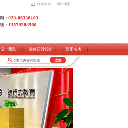
收藏本站
网站地图
020-86338183
询
：
13570388560
线
：
业设计团队
装修设计报价
联系名杰