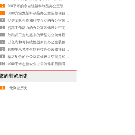
700平米的永自强塑料制品办公室装修项目圆满交付
3000方渝龙塑料制品办公室装修项目圆满交付
促进团队合作和社交互动的办公室装修设计空间是怎样的——Evolution
提高工作动力的办公室装修设计空间是怎样的——Avnet
鼓励员工走动起来的新型办公装修设计空间是怎样打造的——康稳
以色彩和可持续性创新的办公室装修设计空间是怎样打造的——Servier施维雅
1000平米梵本生物科技办公装修项目圆满交付
精湛配色的办公室装修设计空间是如何打造的——再生能源 Axpo Group
4000平米志信农业办公装修项目圆满交付
您的浏览历史
无浏览历史