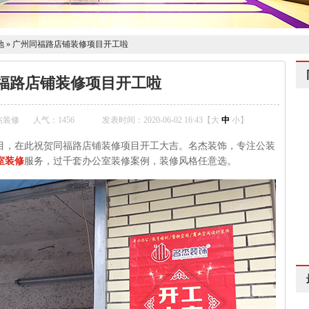
地
»
广州同福路店铺装修项目开工啦
福路店铺装修项目开工啦
杰装修
人气：
1456
发表时间：2020-06-02 16:43【
大
中
小
】
目，在此祝贺同福路店铺装修项目开工大吉。名杰装饰，专注公装
室装修
服务，过千套办公室装修案例，装修风格任意选。