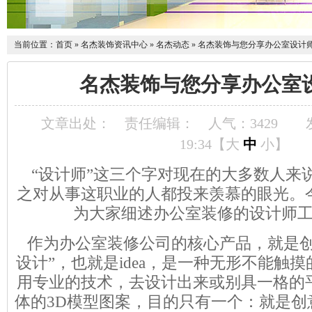
当前位置：
首页
»
名杰装饰资讯中心
»
名杰动态
»
名杰装饰与您分享办公室设计
名杰装饰与您分享办公室
文章出处：
责任编辑：
人气：
3429
19:34【
大
中
小
】
“设计师”这三个字对现在的大多数人来
之对从事这职业的人都投来羡慕的眼光。
为大家细述办公室装修的设计师
作为办公室装修公司的核心产品，就是创
设计”，也就是idea，是一种无形不能触
用专业的技术，去设计出来或别具一格的
体的3D模型图案，目的只有一个：就是创