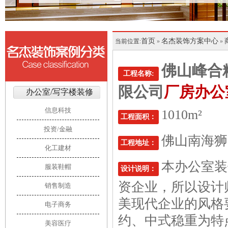
首页
名杰装饰方案中心
当前位置:
»
»
佛山峰合
工程名称:
限公司
厂房办公
办公室/写字楼装修
信息科技
1010m²
工程面积：
投资/金融
佛山南海狮
工程地址：
化工建材
本办公室装
服装鞋帽
设计说明：
资企业，所以设计
销售制造
美现代企业的风格
电子商务
约、中式稳重为特
美容医疗